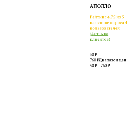
АПОЛЛО
Рейтинг
4.75
из 5
на основе опроса
4
пользователей
(
4
отзыва
клиентов)
50
₽
–
760
₽
Диапазон цен:
50 ₽ – 760 ₽