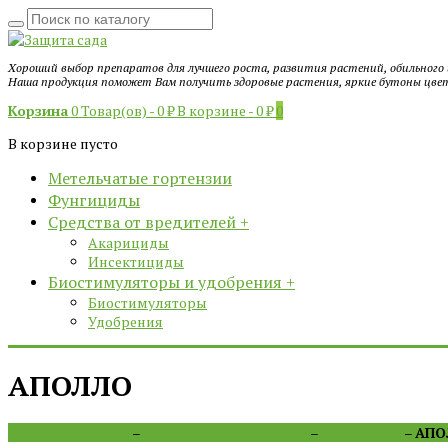
Хороший выбор препаратов для лучшего роста, развития растений, обильного
Наша продукция поможет Вам получить здоровые растения, яркие бутоны цвет
Корзина
0 Товар(ов) -
0
₽
В корзине -
0
₽
0
В корзине пусто
Метельчатые гортензии
Фунгициды
Средства от вредителей
+
Акарициды
Инсектициды
Биостимуляторы и удобрения
+
Биостимуляторы
Удобрения
АПОЛЛО
Главная страница
–
Средства от вредителей
–
Акарициды
–
АПО