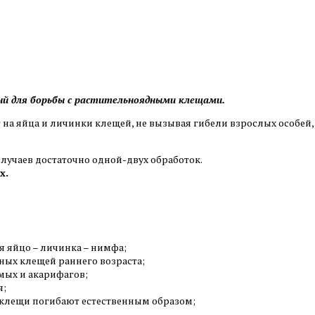
ый для борьбы с растительноядными клещами.
 на яйца и личинки клещей, не вызывая гибели взрослых особей, 
лучаев достаточно одной-двух обработок.
х.
я яйцо – личинка – нимфа;
ных клещей раннего возраста;
мых и акарифагов;
я;
е клещи погибают естественным образом;