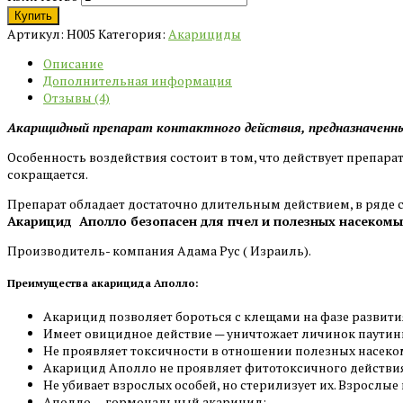
Купить
Артикул:
H005
Категория:
Акарициды
Описание
Дополнительная информация
Отзывы (4)
Акарицидный препарат контактного действия, предназначенн
Особенность воздействия состоит в том, что действует препарат
сокращается.
Препарат обладает достаточно длительным действием, в ряде с
Акарицид Аполло безопасен для пчел и полезных насекомы
Производитель- компания Адама Рус ( Израиль).
Преимущества акарицида Аполло:
Акарицид позволяет бороться с клещами на фазе развити
Имеет овицидное действие — уничтожает личинок паутин
Не проявляет токсичности в отношении полезных насеко
Акарицид Аполло не проявляет фитотоксичного действи
Не убивает взрослых особей, но стерилизует их. Взрослы
Аполло — гормональный акарицид;