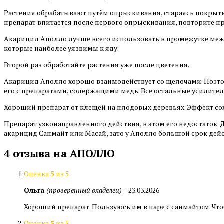
Растения обрабатывают путём опрыскивания, стараясь покрыть 
препарат впитается после первого опрыскивания, повторите п
Акарицид Аполло лучше всего использовать в промежутке меж
которые наиболее уязвимы к яду.
Второй раз обработайте растения уже после цветения.
Акарицид Аполло хорошо взаимодействует со щелочами. Поэто
его с препаратами, содержащими медь. Все остальные усилите
Хороший препарат от клещей на плодовых деревьях. Эффект со
Препарат узконаправленного действия, в этом его недостаток.
акарицид Санмайт или Масай, зато у Аполло большой срок дейс
4 отзыва на
АПОЛЛО
Оценка
5
из 5
Ольга
(проверенный владелец)
–
23.03.2026
Хороший препарат. Пользуюсь им в паре с санмайтом. Что
Оценка
5
из 5