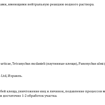
ами, имеющими нейтральную реакцию водного раствора.
urticaе, Tetranyсhus mсdanieli (паутинные клещи), Panonychus u
Ltd, Израиль.
бей клеща, уничтожение яиц и личинок, подавление процессов м
 достаточно 1-2 обработок участка.