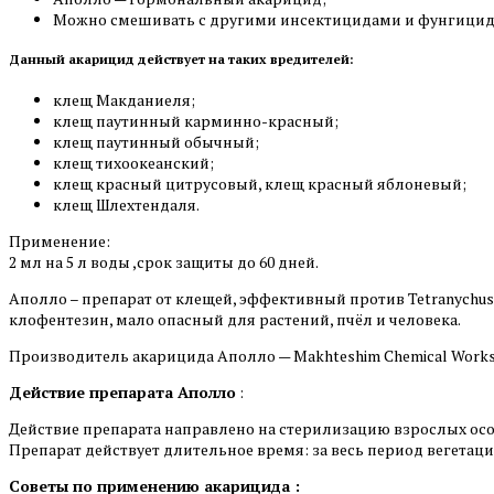
Можно смешивать с другими инсектицидами и фунгицид
Данный акарицид действует на таких вредителей:
клещ Макданиеля;
клещ паутинный карминно-красный;
клещ паутинный обычный;
клещ тихоокеанский;
клещ красный цитрусовый, клещ красный яблоневый;
клещ Шлехтендаля.
Применение:
2 мл на 5 л воды ,срок защиты до 60 дней.
Аполло – препарат от клещей, эффективный против Tetranychus 
клофентезин, мало опасный для растений, пчёл и человека.
Производитель акарицида Аполло — Makhteshim Chemical Works 
Действие препарата Аполло
:
Действие препарата направлено на стерилизацию взрослых осо
Препарат действует длительное время: за весь период вегетации
Советы по применению акарицида :