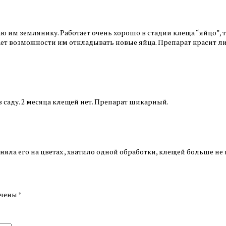
м землянику. Работает очень хорошо в стадии клеща “яйцо”, т.е
ает возможности им откладывать новые яйца. Препарат красит лис
 саду. 2 месяца клещей нет. Препарат шикарный.
яла его на цветах , хватило одной обработки, клещей больше не
ечены
*