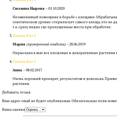
Сюзанна Нырова
–
01.10.2020
Незаменимый помощник в борьбе с клещами. Обрабатываю и
генетическом уровне-стерилизует самого клеща, что не д
т.к. сразу видно где пропущенные места при обработке.
Оценка
5
из 5
Мария
(проверенный владелец)
–
28.06.2019
Опрыскала в мае все плодовые и декоративные растения в
Оценка
4
из 5
Анна
–
08.02.2017
Очень хороший препарат, результатом я довольна. Примен
растении.
Добавить отзыв
Ваш адрес email не будет опубликован.
Обязательные поля пом
Ваша оценка