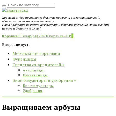
Хороший выбор препаратов для лучшего роста, развития растений,
обильного цветения и плодоношения.
Наша продукция поможет Вам получить здоровые растения, яркие бутоны
цветов и богатые урожаи !
Корзина
0 Товар(ов) -
0
₽
В корзине -
0
₽
0
В корзине пусто
Метельчатые гортензии
Фунгициды
Средства от вредителей
+
Акарициды
Инсектициды
Биостимуляторы и удобрения
+
Биостимуляторы
Удобрения
Выращиваем арбузы