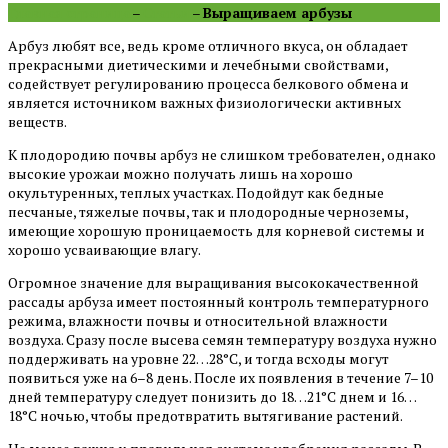
Главная страница
–
Статьи
–
Выращиваем арбузы
Арбуз любят все, ведь кроме отличного вкуса, он обладает
прекрасными диетическими и лечебными свойствами,
содействует регулированию процесса белкового обмена и
является источником важных физиологически активных
веществ.
К плодородию почвы арбуз не слишком требователен, однако
высокие урожаи можно получать лишь на хорошо
окультуренных, теплых участках. Подойдут как бедные
песчаные, тяжелые почвы, так и плодородные черноземы,
имеющие хорошую проницаемость для корневой системы и
хорошо усваивающие влагу.
Огромное значение для выращивания высококачественной
рассады арбуза имеет постоянный контроль температурного
режима, влажности почвы и относительной влажности
воздуха. Сразу после высева семян температуру воздуха нужно
поддерживать на уровне 22…28°С, и тогда всходы могут
появиться уже на 6–8 день. После их появления в течение 7–10
дней температуру следует понизить до 18…21°С днем и 16…
18°С ночью, чтобы предотвратить вытягивание растений.