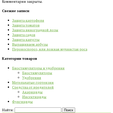
Комментарии закрыты.
Свежие записи
Защита картофеля
Защита томатов
Защита виноградной лозы
Защита садов
Защита капусты
Выращиваем арбузы
Пероноспороз, или ложная мучнистая роса
Категории товаров
Биостимуляторы и удобрения
Биостимуляторы
Удобрения
Метельчатые гортензии
Средства от вредителей
Акарициды
Инсектициды
Фунгициды
Найти: