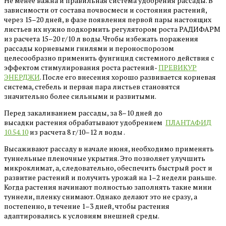
Не менее важна и правильная система удобрения рассады. В
зависимости от состава почвосмеси и состояния растений,
через 15–20 дней, в фазе появления первой пары настоящих
листьев их нужно подкормить регулятором роста РАДИФАРМ
из расчета 15–20 г/10 л воды. Чтобы избежать поражения
рассады корневыми гнилями и пероноспорозом
целесообразно применить фунгицид системного действия с
эффектом стимулирования роста растений-
ПРЕВИКУР
ЭНЕРДЖИ
. После его внесения хорошо развивается корневая
система, стебель и первая пара листьев становятся
значительно более сильными и развитыми.
Перед закаливанием рассады, за 8–10 дней до
высадки растения обрабатывают удобрением
ПЛАНТАФИД
10.54.10
из расчета 8 г/10–12 л воды .
Высаживают рассаду в начале июня, необходимо применять
туннельные пленочные укрытия. Это позволяет улучшить
микроклимат, а, следовательно, обеспечить быстрый рост и
развитие растений и получить урожай на 1–2 недели раньше.
Когда растения начинают полностью заполнять такие мини
туннели, пленку снимают. Однако делают это не сразу, а
постепенно, в течение 1–3 дней, чтобы растения
адаптировались к условиям внешней среды.