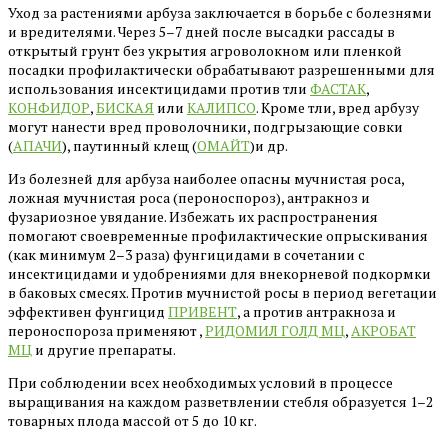
Уход за растениями арбуза заключается в борьбе с болезнями
и вредителями. Через 5–7 дней после высадки рассады в
открытый грунт без укрытия агроволокном или пленкой
посадки профилактически обрабатывают разрешенными для
использования инсектицидами против тли
ФАСТАК
,
КОНФИДОР
,
БИСКАЯ
или
КАЛИПСО
. Кроме тли, вред арбузу
могут нанести вред проволочники, подгрызающие совки
(
АПАЧИ
), паутинный клещ (
ОМАЙТ
)и др.
Из болезней для арбуза наиболее опасны мучнистая роса,
ложная мучнистая роса (пероноспороз), антракноз и
фузариозное увядание. Избежать их распространения
помогают своевременные профилактические опрыскивания
(как минимум 2–3 раза) фунгицидами в сочетании с
инсектицидами и удобрениями для внекорневой подкормки
в баковых смесях. Против мучнистой росы в период вегетации
эффективен фунгицид
ПРИВЕНТ
, а против антракноза и
пероноспороза применяют ,
РИДОМИЛ ГОЛД МЦ
,
АКРОБАТ
МЦ
и другие препараты.
При соблюдении всех необходимых условий в процессе
выращивания на каждом разветвлении стебля образуется 1–2
товарных плода массой от 5 до 10 кг.