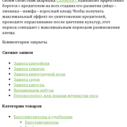
своим свойствам акарицид
САНМАЙТ
одинаково эффективно
борется с вредителем на всех стадиях его развития (яйцо –
личинка – нимфа – взрослый клещ). Чтобы получить
максимальный эффект по уничтожению вредителей,
проводите опрыскивание после цветения культур, этот
период совпадает с максимальным периодом размножения
клеща.
Комментарии закрыты.
Свежие записи
Защита картофеля
Защита томатов
Защита виноградной лозы
Защита садов
Защита капусты
Выращиваем арбузы
Пероноспороз, или ложная мучнистая роса
Категории товаров
Биостимуляторы и удобрения
Биостимуляторы