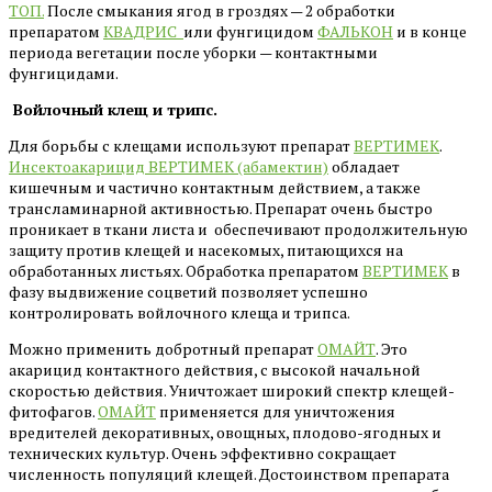
ТОП.
После смыкания ягод в гроздях — 2 обработки
препаратом
КВАДРИС
или фунгицидом
ФАЛЬКОН
и в конце
периода вегетации после уборки — контактными
фунгицидами.
Войлочный клещ и трипс.
Для борьбы с клещами используют препарат
ВЕРТИМЕК
.
Инсектоакарицид ВЕРТИМЕК (абамектин)
обладает
кишечным и частично контактным действием, а также
трансламинарной активностью. Препарат очень быстро
проникает в ткани листа и обеспечивают продолжительную
защиту против клещей и насекомых, питающихся на
обработанных листьях. Обработка препаратом
ВЕРТИМЕК
в
фазу выдвижение соцветий позволяет успешно
контролировать войлочного клеща и трипса.
Можно применить добротный препарат
ОМАЙТ
. Это
акарицид контактного действия, с высокой начальной
скоростью действия. Уничтожает широкий спектр клещей-
фитофагов.
ОМАЙТ
применяется для уничтожения
вредителей декоративных, овощных, плодово-ягодных и
технических культур. Очень эффективно сокращает
численность популяций клещей. Достоинством препарата