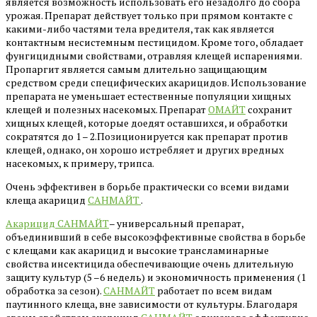
является возможность использовать его незадолго до сбора
урожая. Препарат действует только при прямом контакте с
какими-либо частями тела вредителя, так как является
контактным несистемным пестицидом. Кроме того, обладает
фунгицидными свойствами, отравляя клещей испарениями.
Пропаргит является самым длительно защищающим
средством среди специфических акарицидов. Использование
препарата не уменьшает естественные популяции хищных
клещей и полезных насекомых. Препарат
ОМАЙТ
сохранит
хищных клещей, которые доедят оставшихся, и обработки
сократятся до 1 – 2.Позиционируется как препарат против
клещей, однако, он хорошо истребляет и других вредных
насекомых, к примеру, трипса.
Очень эффективен в борьбе практически со всеми видами
клеща акарицид
САНМАЙТ
.
Акарицид САНМАЙТ
– универсальный препарат,
объединивший в себе высокоэффективные свойства в борьбе
с клещами как акарицид и высокие трансламинарные
свойства инсектицида обеспечивающие очень длительную
защиту культур (5 –6 недель) и экономичность применения (1
обработка за сезон).
САНМАЙТ
работает по всем видам
паутинного клеща, вне зависимости от культуры. Благодаря