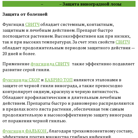
Главная страница
–
Статьи
–
Защита виноградной лозы
Защита от болезней
Фунгицид
СВИТЧ
обладает системным, контактным,
защитным и лечебным действием. Препарат быстро
поглощается растением. Высокоэффективен как при низких,
так и при высоких температурах. За счет этих свойств
СВИТЧ
обладает продолжительным периодом защитного действия —
20 дней и более.
Применение
фунгицида СВИТЧ
также эффективно подавляет
развитие серой гнили.
Фунгициды СКОР
и
КАБРИО ТОП
являются эталонами в
защите от черной гнили винограда, а также превосходно
контролирует оидиум, краснуху и черную пятнистость.
Обладают профилактическим и длительным лечебным
действием. Препараты быстро и равномерно распределяются
в пределах всего листа растения , обеспечивая тем самым
продолжительную и высокоэффективную защиту винограда
от поражения черной гнилью.
Фунгицид ФАЛЬКОН
, благодаря трехкомпонентному составу,
эффективен против множества грибных инфекций.