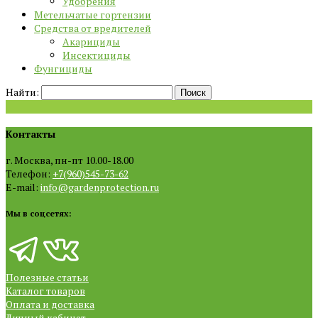
Удобрения
Метельчатые гортензии
Средства от вредителей
Акарициды
Инсектициды
Фунгициды
Найти:
Контакты
г. Москва, пн-пт 10.00-18.00
Телефон:
+7(960)545-73-62
E-mail:
info@gardenprotection.ru
Мы в соцсетях:
Полезные статьи
Каталог товаров
Оплата и доставка
Личный кабинет