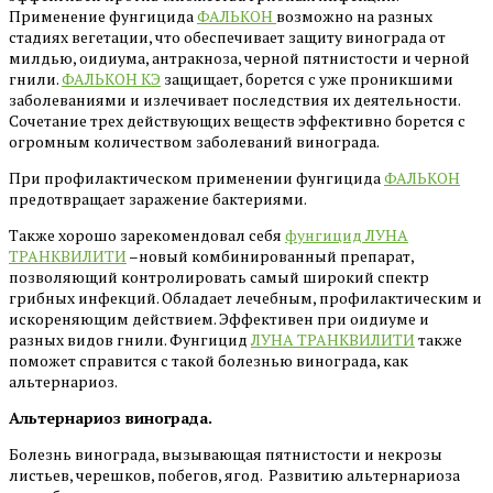
Применение фунгицида
ФАЛЬКОН
возможно на разных
стадиях вегетации, что обеспечивает защиту винограда от
милдью, оидиума, антракноза, черной пятнистости и черной
гнили.
ФАЛЬКОН КЭ
защищает, борется с уже проникшими
заболеваниями и излечивает последствия их деятельности.
Сочетание трех действующих веществ эффективно борется с
огромным количеством заболеваний винограда.
При профилактическом применении фунгицида
ФАЛЬКОН
предотвращает заражение бактериями.
Также хорошо зарекомендовал себя
фунгицид ЛУНА
ТРАНКВИЛИТИ
–новый комбинированный препарат,
позволяющий контролировать самый широкий спектр
грибных инфекций. Обладает лечебным, профилактическим и
искореняющим действием. Эффективен при оидиуме и
разных видов гнили. Фунгицид
ЛУНА ТРАНКВИЛИТИ
также
поможет справится с такой болезнью винограда, как
альтернариоз.
Альтернариоз винограда.
Болезнь винограда, вызывающая пятнистости и некрозы
листьев, черешков, побегов, ягод. Развитию альтернариоза