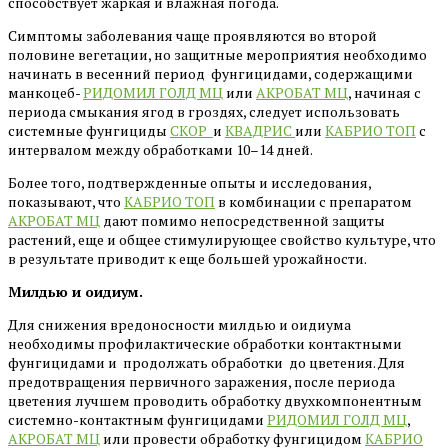
способствует жаркая и влажная погода.
Симптомы заболевания чаще проявляются во второй
половине вегетации, но защитные мероприятия необходимо
начинать в весенний период фунгицидами, содержащими
манкоцеб-
РИДОМИЛ ГОЛД МЦ
или
АКРОБАТ МЦ
, начиная с
периода смыкания ягод в гроздях, следует использовать
системные фунгициды
СКОР
и
КВАДРИС
или
КАБРИО ТОП
с
интервалом между обработками 10–14 дней.
Более того, подтвержденные опыты и исследования,
показывают, что
КАБРИО ТОП
в комбинации с препаратом
АКРОБАТ МЦ
дают помимо непосредственной защиты
растений, еще и общее стимулирующее свойство культуре, что
в результате приводит к еще большей урожайности.
Милдью и оидиум.
Для снижения вредоносности милдью и оидиума
необходимы профилактические обработки контактными
фунгицидами и продолжать обработки до цветения. Для
предотвращения первичного заражения, после периода
цветения лучшем проводить обработку двухкомпонентным
системно-контактным фунгицидами
РИДОМИЛ ГОЛД МЦ
,
АКРОБАТ МЦ
или провести обработку фунгицидом
КАБРИО